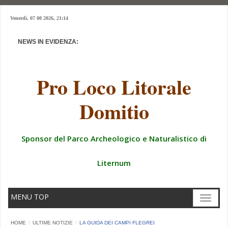
Venerdì, 07 08 2026, 21:14
NEWS IN EVIDENZA:
3 MAGGIO 2024 CERIMONIA CONSEGNA VILLA CONFISCATA
Pro Loco Litorale
Domitio
Sponsor del Parco Archeologico e Naturalistico di
Liternum
MENU TOP
Toggle
navigat
HOME
ULTIME NOTIZIE
LA GUIDA DEI CAMPI FLEGREI