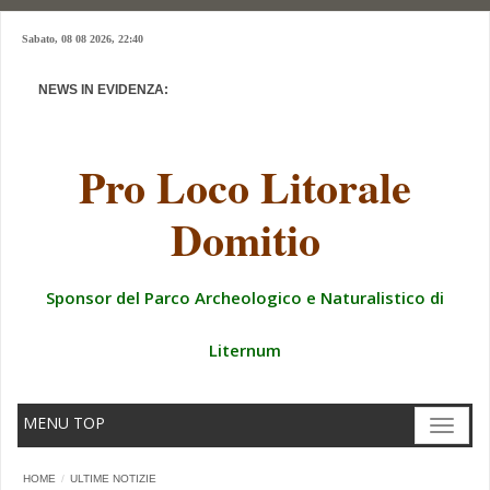
Sabato, 08 08 2026, 22:40
NEWS IN EVIDENZA:
3 MAGGIO 2024 CERIMONIA CONSEGNA VILLA CONFISCATA
Pro Loco Litorale
Domitio
Sponsor del Parco Archeologico e Naturalistico di
Liternum
MENU TOP
Toggle
navigat
HOME
ULTIME NOTIZIE