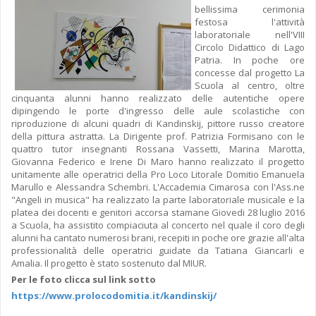
bellissima cerimonia
festosa l'attività
laboratoriale nell'VIII
Circolo Didattico di Lago
Patria. In poche ore
concesse dal progetto La
Scuola al centro, oltre
cinquanta alunni hanno realizzato delle autentiche opere
dipingendo le porte d'ingresso delle aule scolastiche con
riproduzione di alcuni quadri di Kandinskij, pittore russo creatore
della pittura astratta. La Dirigente prof. Patrizia Formisano con le
quattro tutor insegnanti Rossana Vassetti, Marina Marotta,
Giovanna Federico e Irene Di Maro hanno realizzato il progetto
unitamente alle operatrici della Pro Loco Litorale Domitio Emanuela
Marullo e Alessandra Schembri. L'Accademia Cimarosa con l'Ass.ne
"Angeli in musica" ha realizzato la parte laboratoriale musicale e la
platea dei docenti e genitori accorsa stamane Giovedi 28 luglio 2016
a Scuola, ha assistito compiaciuta al concerto nel quale il coro degli
alunni ha cantato numerosi brani, recepiti in poche ore grazie all'alta
professionalità delle operatrici guidate da Tatiana Giancarli e
Amalia. Il progetto è stato sostenuto dal MIUR.
Per le foto clicca sul link sotto
https://www.prolocodomitia.it/kandinskij/